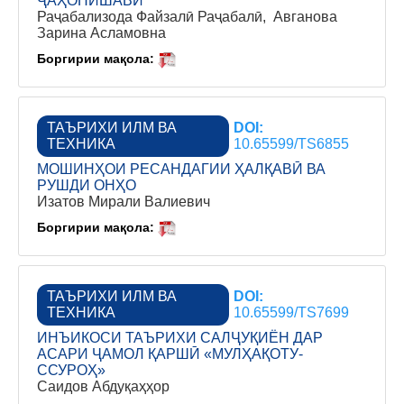
ҶАҲОНИШАВӢ
Раҷабализода Файзалӣ Раҷабалӣ, Авганова
Зарина Асламовна
Боргирии мақола:
ТАЪРИХИ ИЛМ ВА
DOI:
ТЕХНИКА
10.65599/TS6855
МОШИНҲОИ РЕСАНДАГИИ ҲАЛҚАВӢ ВА
РУШДИ ОНҲО
Изатов Мирали Валиевич
Боргирии мақола:
ТАЪРИХИ ИЛМ ВА
DOI:
ТЕХНИКА
10.65599/TS7699
ИНЪИКОСИ ТАЪРИХИ САЛҶУҚИЁН ДАР
АСАРИ ҶАМОЛ ҚАРШӢ «МУЛҲАҚОТУ-
ССУРОҲ»
Саидов Абдуқаҳҳор