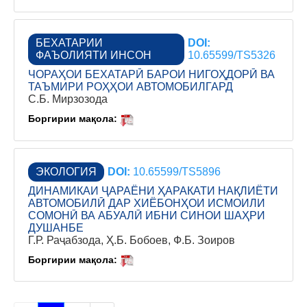
БЕХАТАРИИ
DOI:
ФАЪОЛИЯТИ ИНСОН
10.65599/TS5326
ЧОРАҲОИ БЕХАТАРӢ БАРОИ НИГОҲДОРӢ ВА
ТАЪМИРИ РОҲҲОИ АВТОМОБИЛГАРД
С.Б. Мирзозода
Боргирии мақола:
ЭКОЛОГИЯ
DOI:
10.65599/TS5896
ДИНАМИКАИ ҶАРАЁНИ ҲАРАКАТИ НАҚЛИЁТИ
АВТОМОБИЛӢ ДАР ХИЁБОНҲОИ ИСМОИЛИ
СОМОНӢ ВА АБУАЛӢ ИБНИ СИНОИ ШАҲРИ
ДУШАНБЕ
Г.Р. Раҷабзода, Ҳ.Б. Бобоев, Ф.Б. Зоиров
Боргирии мақола: