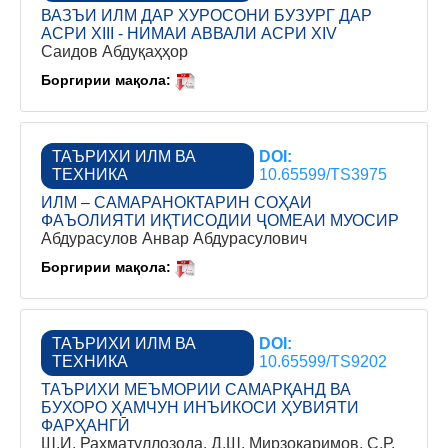
ВАЗЪИ ИЛМ ДАР ХУРОСОНИ БУЗУРГ ДАР
АСРИ XIII - НИМАИ АВВАЛИ АСРИ XIV
Саидов Абдуқаҳҳор
Боргирии мақола:
ТАЪРИХИ ИЛМ ВА
DOI:
ТЕХНИКА
10.65599/TS3975
ИЛМ – САМАРАНОКТАРИН СОҲАИ
ФАЪОЛИЯТИ ИҚТИСОДИИ ҶОМЕАИ МУОСИР
Абдурасулов Анвар Абдурасулович
Боргирии мақола:
ТАЪРИХИ ИЛМ ВА
DOI:
ТЕХНИКА
10.65599/TS9202
ТАЪРИХИ МЕЪМОРИИ САМАРҚАНД ВА
БУХОРО ҲАМЧУН ИНЪИКОСИ ҲУВИЯТИ
ФАРҲАНГӢ
Ш.И. Рахматуллозода, Д.Ш. Мирзокаримов, С.Р.