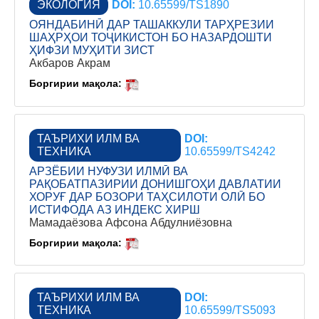
ЭКОЛОГИЯ
DOI:
10.65599/TS1890
ОЯНДАБИНӢ ДАР ТАШАККУЛИ ТАРҲРЕЗИИ
ШАҲРҲОИ ТОҶИКИСТОН БО НАЗАРДОШТИ
ҲИФЗИ МУҲИТИ ЗИСТ
Акбаров Акрам
Боргирии мақола:
ТАЪРИХИ ИЛМ ВА
DOI:
ТЕХНИКА
10.65599/TS4242
АРЗЁБИИ НУФУЗИ ИЛМӢ ВА
РАҚОБАТПАЗИРИИ ДОНИШГОҲИ ДАВЛАТИИ
ХОРУҒ ДАР БОЗОРИ ТАҲСИЛОТИ ОЛӢ БО
ИСТИФОДА АЗ ИНДЕКС ХИРШ
Мамадаёзова Афсона Абдулниёзовна
Боргирии мақола:
ТАЪРИХИ ИЛМ ВА
DOI:
ТЕХНИКА
10.65599/TS5093