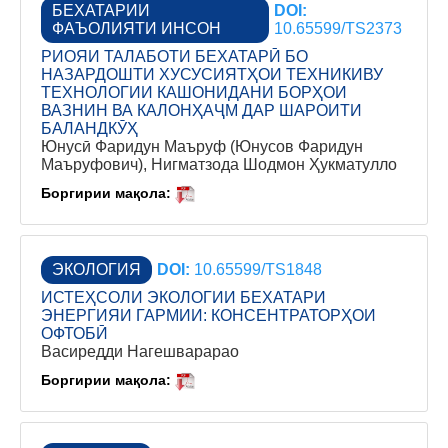
БЕХАТАРИИ
DOI:
ФАЪОЛИЯТИ ИНСОН
10.65599/TS2373
РИОЯИ ТАЛАБОТИ БЕХАТАРӢ БО
НАЗАРДОШТИ ХУСУСИЯТҲОИ ТЕХНИКИВУ
ТЕХНОЛОГИИ КАШОНИДАНИ БОРҲОИ
ВАЗНИН ВА КАЛОНҲАҶМ ДАР ШАРОИТИ
БАЛАНДКӮҲ
Юнусӣ Фаридун Маъруф (Юнусов Фаридун
Маъруфович), Нигматзода Шодмон Ҳукматулло
Боргирии мақола:
ЭКОЛОГИЯ
DOI:
10.65599/TS1848
ИСТЕҲСОЛИ ЭКОЛОГИИ БЕХАТАРИ
ЭНЕРГИЯИ ГАРМИИ: КОНСЕНТРАТОРҲОИ
ОФТОБӢ
Васиредди Нагешварарао
Боргирии мақола: