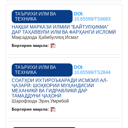
ТАЪРИХИ ИЛМ ВА
DOI:
ТЕХНИКА
10.65599/TS6683
НАҚШИ МАРКАЗИ ИЛМИИ “БАЙТУЛҲИКМА”
ДАР ТАҲАВВУЛИ ИЛМ ВА ФАРҲАНГИ ИСЛОМӢ
Мақсадзода Ҳабибуллоҳ Исмат
Боргирии мақола:
ТАЪРИХИ ИЛМ ВА
DOI:
ТЕХНИКА
10.65599/TS2844
СОАТҲОИ ИХТИРОЪКАРАДИ ИСМОИЛ АЛ-
ҶАЗАРӢ: ШОҲКОРИИ МУҲАНДИСИИ
МЕХАНИКӢ ВА ГИДРАВЛИКӢ ДАР
ТАМАДДУНИ ҶАҲОНӢ
Шарофзода Эраҷ Умрибой
Боргирии мақола: