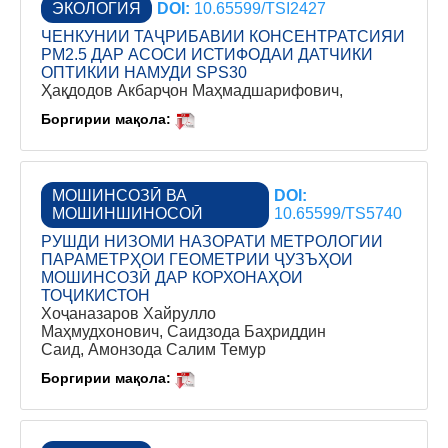
ЭКОЛОГИЯ
DOI:
10.65599/TSI2427
ЧЕНКУНИИ ТАҶРИБАВИИ КОНСЕНТРАТСИЯИ
PM2.5 ДАР АСОСИ ИСТИФОДАИ ДАТЧИКИ
ОПТИКИИ НАМУДИ SPS30
Ҳақдодов Акбарҷон Маҳмадшарифович,
Боргирии мақола:
МОШИНСОЗӢ ВА
DOI:
МОШИНШИНОСОӢ
10.65599/TS5740
РУШДИ НИЗОМИ НАЗОРАТИ МЕТРОЛОГИИ
ПАРАМЕТРҲОИ ГЕОМЕТРИИ ҶУЗЪҲОИ
МОШИНСОЗӢ ДАР КОРХОНАҲОИ
ТОҶИКИСТОН
Хоҷаназаров Хайрулло
Маҳмудхонович, Саидзода Баҳриддин
Саид, Амонзода Салим Темур
Боргирии мақола: