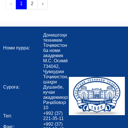
‹
1
2
›
Донишгоҳи
техникии
Тоҷикистон
Номи пурра:
ба номи
академик
М.С. Осимӣ
734042,
Ҷумҳурии
Тоҷикистон,
шаҳри
Суроға:
Душанбе,
кучаи
академикҳо
Раҷабовҳо
10
+992 (37)
Тел:
221-35-11
+992 (37)
Факс: